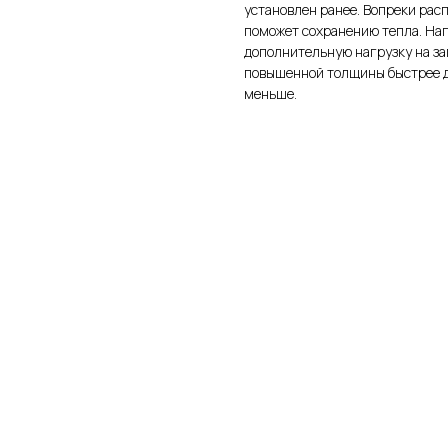
установлен ранее. Вопреки ра
поможет сохранению тепла. На
дополнительную нагрузку на з
повышенной толщины быстрее де
меньше.