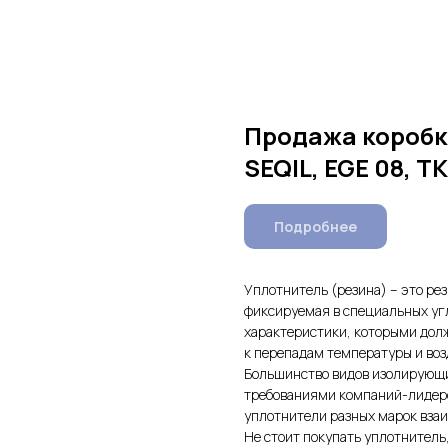
Продажа коробка
SEQIL, EGE 08, TK
Подробнее
Уплотнитель (резина) – это ре
фиксируемая в специальных уг
характеристики, которыми долж
к перепадам температуры и воз
Большинство видов изолирующи
требованиями компаний-лидеров
уплотнители разных марок вза
Не стоит покупать уплотнитель