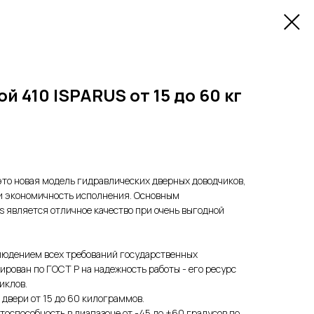
й 410 ISPARUS от 15 до 60 кг
 это новая модель гидравлических дверных доводчиков,
 и экономичность исполнения. Основным
 является отличное качество при очень выгодной
блюдением всех требований государственных
ирован по ГОСТ Р на надежность работы - его ресурс
иклов.
 двери от 15 до 60 килограммов.
тоспособность в диапазоне от -45 до +60 градусов по